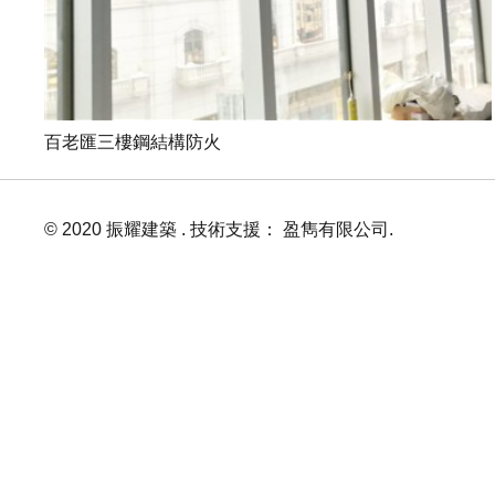
百老匯三樓鋼結構防火
© 2020 振耀建築 . 技術支援： 盈雋有限公司.