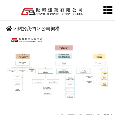
> 關於我們
> 公司架構
首
頁
關
於
我
們