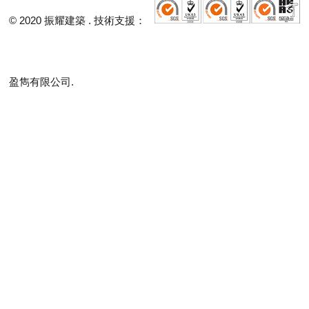
工
© 2020 振耀建築 . 技術支援：
程
項
盈雋有限公司.
目
最
新
消
息
聯