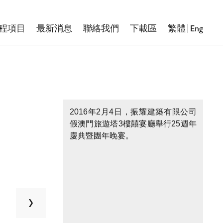
Eng
程項目
最新消息
聯絡我們
下載區
繁體
2016年2月4日，振耀建築有限公司
假澳門旅遊塔3樓囍宴廳舉行25週年
慶典暨團年晚宴。